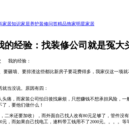
科
家居知识
家居养护
装修问答
精品饰家
明星家居
我的经验：找装修公司就是冤大
次
我的经验：
、要砸墙、要排渣这些都比新房子要花费得多，我家仅这一项就
话就当没说。原因有四：
头痛，而家装公司怕日後找麻烦，只想赚钱不想承担风险，一
不了，要他们做什么！
，二米还要加收），而外面自己找人改有80元足够了，管件没有
00元，而如果自己找电工，連料带工钱用不了2000元。。。。