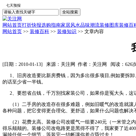
网站首页
打折快报
选购指南
家居风水
品味潮流
装修图库
装修百
网站首页
>>
装修百科
>>
装修知识
>> 文章内容
[日期：2010-01-13] 来源：关注网 作者：关注网 阅读：
626
1、旧房改造要比新房费钱，因为多出很多项目,例如要拆卸
的话至少省一半钱。
2、要想省点钱，千万別找家装公司，如果你是冤大头，这
（1）二手房的改造存在很多难题，例如旧暖气的改造就讓人
各种问题，把它变得更合理化、更舒适，如果什么问题也解决
（2）花费太高。装修公司改暖气一组要240元（一米管之内
得乐颠颠的。装修公司改电路更是黑得不得了，我家要了近40
漏掉任何一个细节，等装完一结帐讓你差点昏过去！