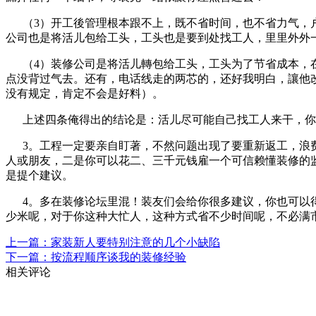
（3）开工後管理根本跟不上，既不省时间，也不省力气，户
公司也是将活儿包给工头，工头也是要到处找工人，里里外外
（4）装修公司是将活儿轉包给工头，工头为了节省成本，在
点没背过气去。还有，电话线走的两芯的，还好我明白，讓他
没有规定，肯定不会是好料）。
上述四条俺得出的结论是：活儿尽可能自己找工人来干，你
3。工程一定要亲自盯著，不然问题出现了要重新返工，浪费
人或朋友，二是你可以花二、三千元钱雇一个可信赖懂装修的
是提个建议。
4。多在装修论坛里混！装友们会给你很多建议，你也可以得
少米呢，对于你这种大忙人，这种方式省不少时间呢，不必满
上一篇：家装新人要特别注意的几个小缺陷
下一篇：按流程顺序谈我的装修经验
相关评论