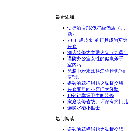
最新添加
快捷酒店PK低星级酒店（九
鼎）
2011“靓起来”的灯具成为宾馆
装修
酒店装修大意酿火灾（九鼎）
谨防办公室女性的健康杀手：
室内污
涂装中粉末涂料怎样避免“桔
皮”现
瓷砖的花样铺贴之纵横交错
装修家居的小窍门大经验
10分钟掌握卫生间装修
家庭装修省钱、环保有窍门儿
选购水槽小贴士
热门阅读
瓷砖的花样铺贴之纵横交错