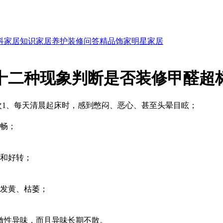
科
家居知识
家居养护
装修问答
精品饰家
明星家居
十二种现象判断是否装修甲醛超
次
1、每天清晨起床时，感到憋闷、恶心、甚至头晕目眩；
不畅；
化和好转；
易发黄、枯萎；
激性异味，而且异味长期不散。