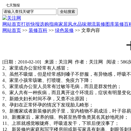
网站首页
打折快报
选购指南
家居风水
品味潮流
装修图库
装修百
网站首页
>>
装修百科
>>
绿色装修
>> 文章内容
[日期：2010-02-10] 来源：关注网 作者：关注网 阅读：
586
2、家里或办公室经常有人感冒；
3、虽然不吸烟，但是经常感到嗓子不舒服，有异物感，呼吸
4、家里小孩常咳嗽、打喷嚏、免疫力下降；
5、家里或办公室人员常有过敏等毛病，而且是群发性的；
6、家人共有一种疾病，而且离开这个环境后，症状有明显变
7、新婚夫妇长时间不孕，又查不出原因；
8、孕妇在正常怀孕的情况下发现胎儿畸形；
9、新搬家或者新装修的房子里，室内植物不易成活，叶子容
10、新搬家后，家养的猫、狗甚至热带鱼类莫名其妙地死掉；
11、上班就感觉喉咙疼、呼吸道发干，下班后便没事了；
12、新装修的家庭和写字楼房间或新买家具有刺鼻、刺眼等刺